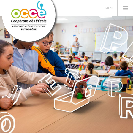
L'OCCE
GERER SA COOPERATIVE
ACTIONS ET RESSOURCES PEDAGOGIQUES
NOS FORMATIONS
PRÊTS ET SERVICES
POUR LE CAD
RECHERCHER
CONTACT