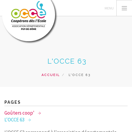
L'OCCE
L'OCCE 63
GERER SA COOPERATIVE
ACTIONS ET RESSOURCES PEDAGOGIQUES
ACCUEIL
L'OCCE 63
NOS FORMATIONS
PRÊTS ET SERVICES
POUR LE CAD
PAGES
RECHERCHER
Goûters coop'
L'OCCE 63
CONTACT