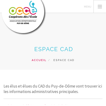
L'OCCE
ESPACE CAD
GERER SA COOPERATIVE
ACTIONS ET RESSOURCES PEDAGOGIQUES
ACCUEIL
ESPACE CAD
NOS FORMATIONS
PRÊTS ET SERVICES
POUR LE CAD
Les élus et élues du CAD du Puy-de-Dôme vont trouver ici
RECHERCHER
les informations administratives principales.
CONTACT